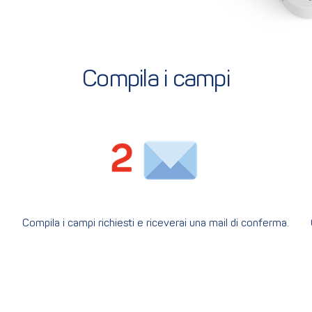
Compila i campi
Compila i campi richiesti e riceverai una mail di conferma.
All’interno clicca su “Genera password” e segui le
istruzioni.