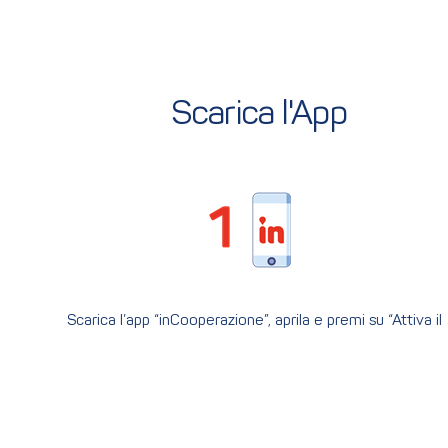
Scarica l'App
Scarica l’app “inCooperazione”, aprila e premi su “Attiva il
tuo utente”. Qui potrai inserire il tuo codice fiscale e il
codice di attivazione (che puoi richiedere se non l'hai già
ricevuto via posta).